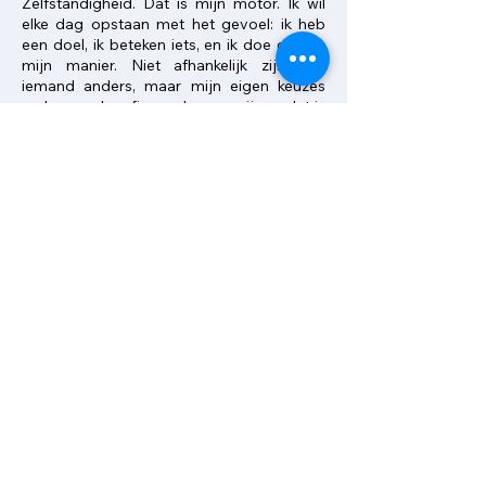
Zelfstandigheid. Dat is mijn motor. Ik wil
elke dag opstaan met het gevoel: ik heb
een doel, ik beteken iets, en ik doe dat op
mijn manier. Niet afhankelijk zijn van
iemand anders, maar mijn eigen keuzes
maken en daar fier op kunnen zijn — dat is
voor mij de essentie. Of dat nu thuis is, op
het werk of straks in het politieke speelveld:
ik wil iets doen dat ertoe doet.
Wat is iets kleins in je dagelijks leven dat je
écht gelukkig maakt?
Een onverwacht bezoekje van mijn zoon,
een lief berichtje van mijn dochter, een
avondje dansen met vriendinnen, een
gezellig etentje met mijn partner of familie.
Momenten vol warmte die me doen
glimlachen en kracht geven.