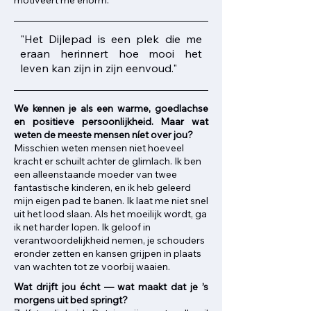
motiveert me enorm.
"Het Dijlepad is een plek die me
eraan herinnert hoe mooi het
leven kan zijn in zijn eenvoud."
We kennen je als een warme, goedlachse
en positieve persoonlijkheid. Maar wat
weten de meeste mensen níet over jou?​​
Misschien weten mensen niet hoeveel
kracht er schuilt achter de glimlach. Ik ben
een alleenstaande moeder van twee
fantastische kinderen, en ik heb geleerd
mijn eigen pad te banen. Ik laat me niet snel
uit het lood slaan. Als het moeilijk wordt, ga
ik net harder lopen. Ik geloof in
verantwoordelijkheid nemen, je schouders
eronder zetten en kansen grijpen in plaats
van wachten tot ze voorbij waaien.
Wat drijft jou écht — wat maakt dat je ’s
morgens uit bed springt?