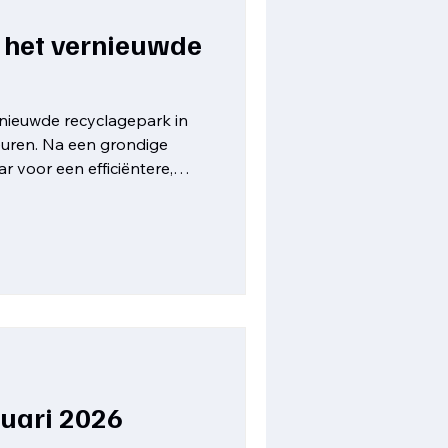
 het vernieuwde
nieuwde recyclagepark in
euren. Na een grondige
ar voor een efficiëntere,
lijkere werking. Vlottere
chtrijen De toegang en
hertekend. Door de ingang te
ng aan te passen, kan het
an vlotter doorstromen. Zo
p de openbare weg. Ook de
uari 2026