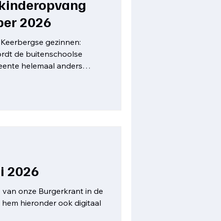
 kinderopvang
ber 2026
 Keerbergse gezinnen:
rdt de buitenschoolse
eente helemaal anders
ieuwe aanpak zorgen we
r gebruiksgemak en meer
s. Tot vandaag werd de
ng voornamelijk
Zandjanneke, waar kinderen
BS De Lozenhoek en VBS
n. De opvang voor leerlingen
i 2026
ie van onze Burgerkrant in de
hem hieronder ook digitaal