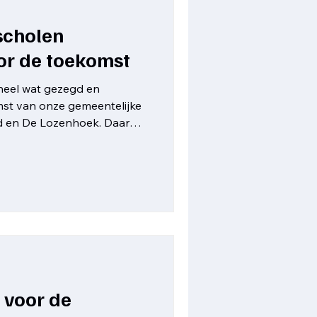
scholen
or de toekomst
heel wat gezegd en
st van onze gemeentelijke
d en De Lozenhoek. Daarbij
 de ronde die niet altijd
heid. Daarom zetten we
p een rij. Waarom toetreden
meenschap? Onze
 maakten jarenlang deel uit
ap Midden Vlaams-Brabant
van Haach
voor de