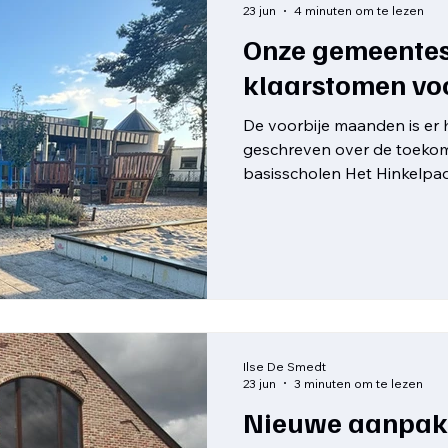
23 jun
4 minuten om te lezen
Onze gemeente
klaarstomen vo
De voorbije maanden is er 
geschreven over de toekom
basisscholen Het Hinkelpa
deden ook heel wat verhalen
strookten met de werkelijk
graag de feiten nog eens o
tot een nieuwe scholenge
gemeentelijke basisscholen
van de scholengemeensch
(SMVB). Door het vertrek 
Ilse De Smedt
23 jun
3 minuten om te lezen
Nieuwe aanpak 