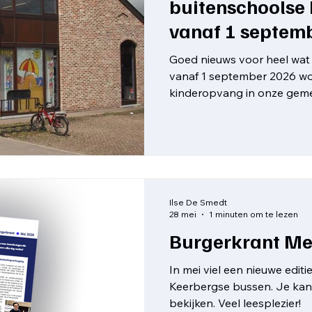
buitenschoolse
vanaf 1 septem
Goed nieuws voor heel wat
vanaf 1 september 2026 wo
kinderopvang in onze gem
georganiseerd. Met deze n
voor meer capaciteit, mee
gemoedsrust voor de ouder
buitenschoolse kinderopva
georganiseerd vanuit BKO 
van GBS Het Hinkelpad, G
Ilse De Smedt
Sint-Michiel terecht konde
28 mei
1 minuten om te lezen
Burgerkrant Me
In mei viel een nieuwe edit
Keerbergse bussen. Je kan 
bekijken. Veel leesplezier!