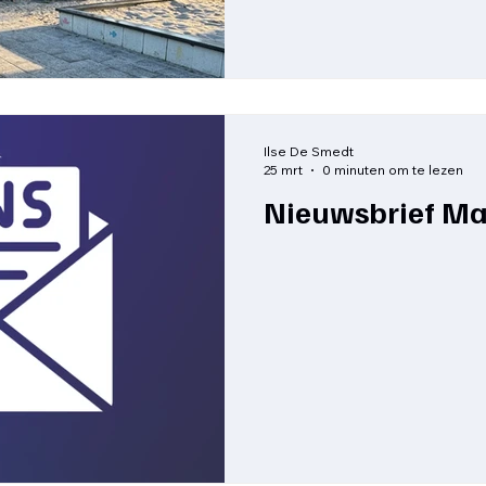
scholengemeenschap Door 
Herent uit onze huidige s
Vlaams-Brabant zakt het aa
wettelijke minimumgrens.
kan dus niet blijven bestaa
Ilse De Smedt
25 mrt
0 minuten om te lezen
Nieuwsbrief Ma