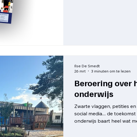
Ilse De Smedt
26 mrt
3 minuten om te lezen
Beroering over 
onderwijs
Zwarte vlaggen, petities e
social media.... de toekoms
onderwijs baart heel wat m
precies aan de hand? Wij ze
een rijtje. Toetreding tot e