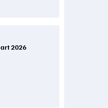
het vertrek van Haacht en
cholengemeenschap Midden-
ntal leerlingen onder de
 SGS Midden-Vlaams-Brabant
n en o
art 2026