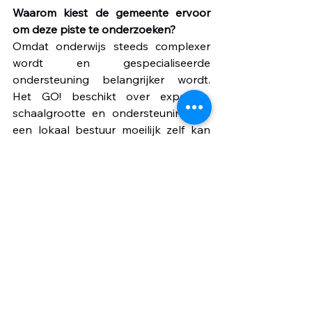
Waarom kiest de gemeente ervoor 
om deze piste te onderzoeken?
Omdat onderwijs steeds complexer 
wordt en gespecialiseerde 
ondersteuning belangrijker wordt. 
Het GO! beschikt over expertise, 
schaalgrootte en ondersteuning die 
een lokaal bestuur moeilijk zelf kan 
aanbieden.
Blijft het onderwijsaanbod hetzelfde?
De ambitie is om kwalitatief onderwijs 
te blijven aanbieden in beide 
vestigingen, met respect voor hun 
eigenheid en hun plaats binnen de 
Keerbergse gemeenschap.
Wat gebeurt er nu verder?