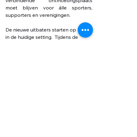
verbindende ontmoetingsplaats 
moet blijven voor álle sporters, 
supporters en verenigingen.
De nieuwe uitbaters starten op 1 april 
in de huidige setting.  Tijdens de 
zomermaanden wordt het interieur 
volledig vernieuwd. Er komt dan ook 
een vergaderruimte voor erkende 
Keerbergse verenigingen en een 
aparte ruimte met drank- en 
snackautomaten, waar bezoekers op 
elk moment terecht kunnen.