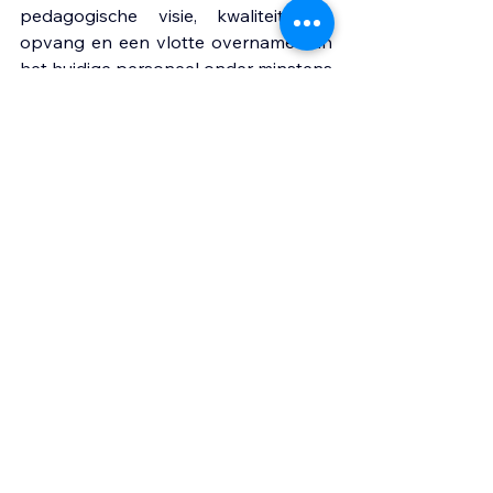
pedagogische visie, kwaliteitsvolle 
opvang en een vlotte overname van 
het huidige personeel onder minstens 
even gunstige voorwaarden", zo staat 
te lezen op de gemeentelijke website 
(klik 
hier 
voor meer leesvoer).
Alles weergeven
Recente blogposts