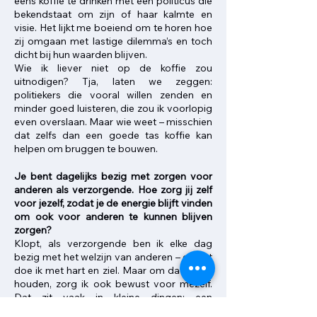
eens koffie te drinken met een politicus die
bekendstaat om zijn of haar kalmte en
visie. Het lijkt me boeiend om te horen hoe
zij omgaan met lastige dilemma’s en toch
dicht bij hun waarden blijven.
Wie ik liever niet op de koffie zou
uitnodigen? Tja, laten we zeggen:
politiekers die vooral willen zenden en
minder goed luisteren, die zou ik voorlopig
even overslaan. Maar wie weet – misschien
dat zelfs dan een goede tas koffie kan
helpen om bruggen te bouwen.
Je bent dagelijks bezig met zorgen voor
anderen als verzorgende. Hoe zorg jij zelf
voor jezelf, zodat je de energie blijft vinden
om ook voor anderen te kunnen blijven
zorgen?
Klopt, als verzorgende ben ik elke dag
bezig met het welzijn van anderen – en dat
doe ik met hart en ziel. Maar om dat vol te
houden, zorg ik ook bewust voor mezelf.
Dat zit vaak in kleine dingen: een
wandeling, of lachen met vrienden en