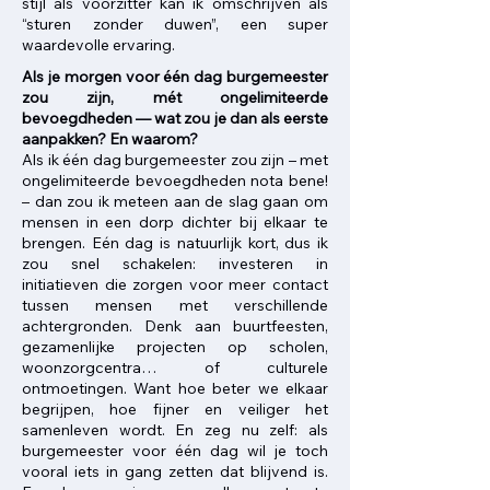
stijl als voorzitter kan ik omschrijven als
“sturen zonder duwen”, een super
waardevolle ervaring.
Als je morgen voor één dag burgemeester
zou zijn, mét ongelimiteerde
bevoegdheden — wat zou je dan als eerste
aanpakken? En waarom? ​
Als ik één dag burgemeester zou zijn – met
ongelimiteerde bevoegdheden nota bene!
– dan zou ik meteen aan de slag gaan om
mensen in een dorp dichter bij elkaar te
brengen. Eén dag is natuurlijk kort, dus ik
zou snel schakelen: investeren in
initiatieven die zorgen voor meer contact
tussen mensen met verschillende
achtergronden. Denk aan buurtfeesten,
gezamenlijke projecten op scholen,
woonzorgcentra… of culturele
ontmoetingen. Want hoe beter we elkaar
begrijpen, hoe fijner en veiliger het
samenleven wordt. En zeg nu zelf: als
burgemeester voor één dag wil je toch
vooral iets in gang zetten dat blijvend is.