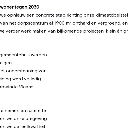
inwoner tegen 2030
 we opnieuw een concrete stap richting onze klimaatdoelstell
 van het dorpscentrum al 1900 m² onthard en vergroend, en 
we verder werk maken van bijkomende projecten, klein én gr
 gemeentehuis werden 
eigen 
et ondersteuning van 
iding werd volledig 
provincie Vlaams-
e nemen en ruimte te 
ken we onze omgeving 
n we de leefkwaliteit 