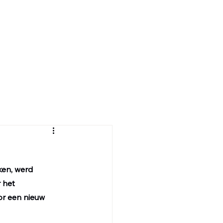
ur
Realisaties
Publicaties
Contact
en, werd 
 het 
r een nieuw 