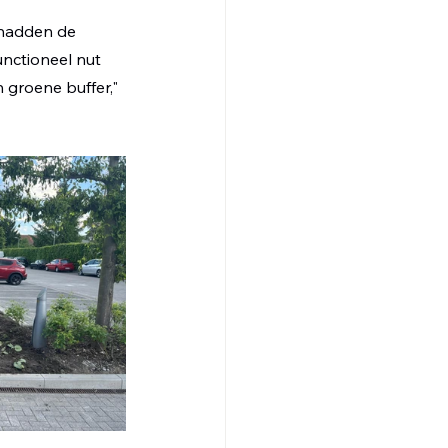
 hadden de 
nctioneel nut 
groene buffer," 