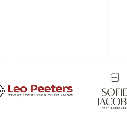
Burg
Nieuwe aanpak voor de
buitenschoolse
kinderopvang vanaf 1