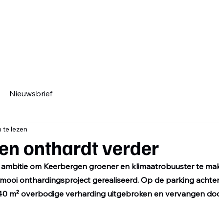
Home
Mandatarissen
Bestu
Nieuwsbrief
 te lezen
en onthardt verder
 ambitie om Keerbergen groener en klimaatrobuuster te mak
ooi onthardingsproject gerealiseerd. Op de parking achter
0 m² overbodige verharding uitgebroken en vervangen doo