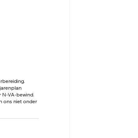
rbereiding. 
rjarenplan 
r N-VA-bewind. 
n ons niet onder 