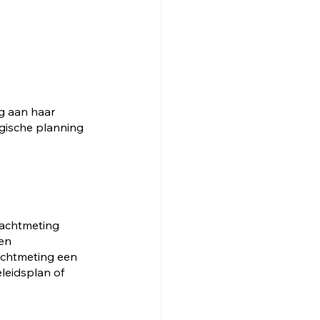
g aan haar 
egische planning 
achtmeting 
en 
achtmeting een 
leidsplan of 