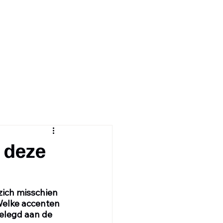
ur
Realisaties
Publicaties
Contact
 deze
zich misschien 
Welke accenten 
elegd aan de 