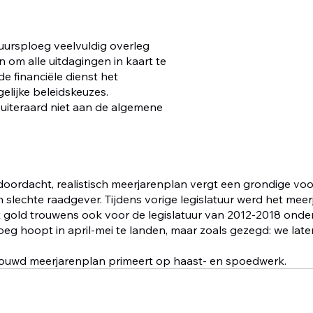
uursploeg veelvuldig overleg 
 om alle uitdagingen in kaart te 
 financiële dienst het 
elijke beleidskeuzes.
iteraard niet aan de algemene 
 doordacht, realistisch meerjarenplan vergt een grondige voo
en slechte raadgever. Tijdens vorige legislatuur werd het mee
at gold trouwens ook voor de legislatuur van 2012-2018 onde
eg hoopt in april-mei te landen, maar zoals gezegd: we late
uwd meerjarenplan primeert op haast- en spoedwerk.