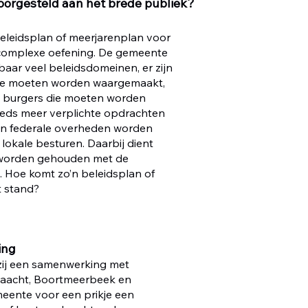
orgesteld aan het brede publiek?
leidsplan of meerjarenplan voor 
complexe oefening. De gemeente 
baar veel beleidsdomeinen, er zijn 
die moeten worden waargemaakt, 
 burgers die moeten worden 
eeds meer verplichte opdrachten 
en federale overheden worden 
lokale besturen. Daarbij dient 
e worden gehouden met de 
 Hoe komt zo’n beleidsplan of 
t stand?
ing
zij een samenwerking met 
aacht, Boortmeerbeek en 
eente voor een prikje een 