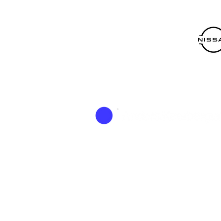
Onze gemeentescholen
klaarstomen voor de
toekomst